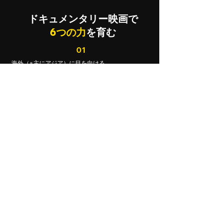
ドキュメンタリー映画で
6
つの力
を育む
01
海外（=主にアジア）に目を向ける
意識と相手を理解する力
02
社会問題を立体的、多面的に捉え、
自ら考え意見できる力
03
試験問題のような正答がない、
より現実に寄り添って学ぶ力
04
作品の意図を読み解き、
作品と対話しながら主体的に学ぶ力
05
とらえる・まとめる・つたえるという、