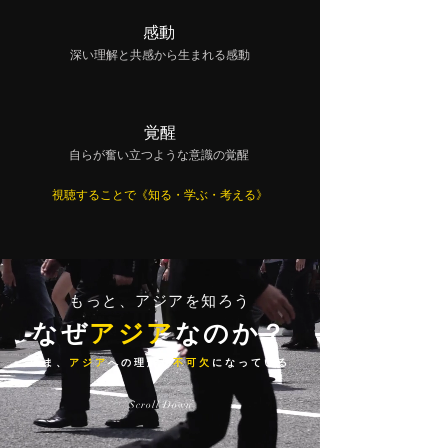
感動
深い理解と共感から生まれる感動
覚醒
自らが奮い立つような意識の覚醒
視聴することで《知る・学ぶ・考える》
もっと、アジアを知ろう
なぜ
アジア
なのか？
いま、
アジア
への理解が
不可欠
になっている
Scroll Down