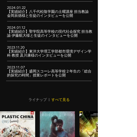
2024.01.22
【実績紹介】八千代松陰学園の土曜講座 担当教諭
金岡辰徳様と生徒のインタビューを公開
2024.01.12
【実績紹介】聖学院高等学校の現代社会探究 担当教
諭 伊藤航大様と生徒のインタビューを公開
2023.11.20
【実績紹介】東洋大学理工学部都市環境デザイン学
科 教授 及川康様のインタビューを公開
2023.11.07
【実績紹介】盛岡スコーレ高等学校２年生の「総合
的探究の時間」授業レポートを公開
ライナップ |
すべて見る