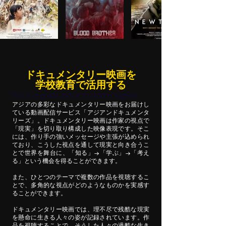
ドキュメンタリー映画を
学校教育で活用する
This is a great place to add a tagline.
アジアの多彩なドキュメンタリー映画をお届けし
ている動画配信サービス「アジアンドキュメンタ
リーズ」。ドキュメンタリー映画は作家の視点で
「現実」を切り取り構成した映像表現です。そこ
には、作り手の強いメッセージや主張が込められ
ており、
こうした視点を通して現実と向き合うこ
とで世界を舞台に、「知る」→「学ぶ」→「考え
る」という機会を得ることができます。
また、ひとつのテーマで複数の作品を視聴するこ
とで、多角的な視点がどのようなものかを実感す
ることができます。
ドキュメンタリー映画では、理不尽で残酷な現実
を懸命に生きる人々の姿が記録されています。作
品を視聴することで、そうした人々の過酷な生き