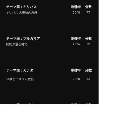
テーマ国：キリバス
制作年
分数
キリバス 大統領の方舟
2018
77
テーマ国：ブルガリア
制作年
分数
難民の通る村で
2016
82
テーマ国：カナダ
制作年
分数
14歳とイスラム教徒
2018
44
テーマ国：イギリス
制作年
分数
敵視される人びと
2022
98
テーマ国：アメリカ
制作年
分数