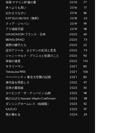
徘徊 ママリン87歳の夏
2015
77
木々よりも高い
2016
17
おかえりなさい
2016
86
KATSUO-BUSHI《無料》
2018
23
クィア・ジャパン
2019
99
アリ地獄天国
2019
98
HIKIKOMORI フランス・日本
2020
69
BEING ERIKO
2020
73
真野の獅子たち
2020
22
淀川アジール さどヤンの生活と意見
2020
73
ジャン＝マルク・ブリニョと佐渡のこと
2020
90
幸福の速度
2020
114
サラリーマン
2021
80
Yokosuka1953
2021
106
ペーパーシティ 東京大空襲の記憶
2021
80
身代金を用意しろ
2022
47
日本の最前線
2023
30
カービング・ザ・ディバイン 仏師
2023
98
紙の人びとIkazaki Washi Craftman
2023
58
ダンシングホームレス（短縮版）
2023
52
KAZUO
2023
97
熊が暴れる
2024
29