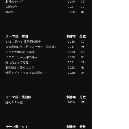
北極のラクダ
2019
75
人間の穴
2021
30
鉄の冬
2025
89
テーマ国：韓国
制作年
分数
SKYに届け！ 韓国受験戦争
2015
90
３８度線に潜る男（ノーカット完全版）
2017
96
アジア犬肉紀行《無料》
2018
123
ノクターン ─ 兄弟の絆 ─
2019
95
死に向かって走る
2021
29
北朝鮮より愛をこめて
2022
46
韓国：ピョ・イェリムの闘い
2025
37
テーマ国：北朝鮮
制作年
分数
謎の３９号室
2020
58
テーマ国：タイ
制作年
分数