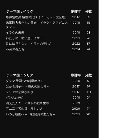
テーマ国：イラク
制作年
分数
爆弾処理兵 極限の記録（ノーカット完全版）
2017
83
米軍協力者たちの運命 ─ イラク・アフガニス
2018
56
タン ─
イラクの未来
2018
28
わたしの、幼い息子イマド
2021
76
目には見えない、イラクの美しさ
2022
87
不滅の者たち
2024
94
テーマ国：シリア
制作年
分数
ダグマ 天国への起爆ボタン
2016
58
父から息子へ ～戦火の国より～
2017
99
シリアの悲痛な叫び
2017
111
ダンスか死か
2018
54
消えた人々 アサドの戦争犯罪
2019
50
アユ二／私の目、愛しい人
2020
74
いつか祖国へ ─ IS戦闘員の妻たち ─
2021
90