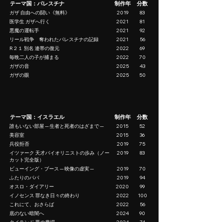
テーマ国：パレスチナ
制作年
分数
ガザ 自由への闘い《無料》
2019
83
医学生 ガザへ行く
2021
81
悪魔の運転手
2021
92
リール戦争 奪われたパレスチナの記録
2021
56
R２１ 別名 連帯の復元
2022
69
毎晩二人の子が捕まる
2022
70
ガザの音
2025
43
ガザの眼
2025
50
テーマ国：イスラエル
制作年
分数
誰もいない部屋 ─ 生者と死者のはざまで ─
2015
52
美容室
2015
36
兵役拒否
2019
75
イツァーク 天才バイオリニストの歩み（ノー
2019
83
カット完全版）
ビューイング・ブース ─ 映像の虚実 ─
2019
70
ふたりのパパ
2019
94
オスロ・ダイアリー
2020
99
イノセンス 罪なき日々の終わり
2022
100
これにて、おさらば
2022
56
底のない暗闇へ
2024
90