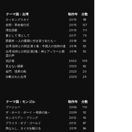
テーマ国：台湾
制作年
分数
ロッキングスカイ
2015
98
史明・革命進行式
2015
127
湾生回家
2015
111
妻として 母として
2017
73
西索米 ～人の最期に付き添う女たち～
2018
30
台湾 信仰との対話 第１集：中国人の信仰の道
2018
52
台湾 信仰との対話 第2集：神とアッラーと精
2018
52
霊の声
光計画
2020
105
見えない国家
2023
82
金門 境界の島
2023
20
分断された台湾
2025
25
テーマ国：モンゴル
制作年
分数
プージェー
2006
110
ザ・ホース・ボーイ ～奇跡の旅～
2009
92
モンゴリアン・ブリング
2012
92
プライス・オブ・ゴールド
2012
87
馬ならし、タイガを駆ける
2019
86