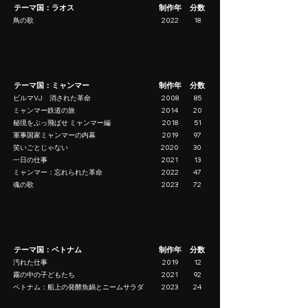
テーマ国：ラオス
制作年
分数
鳥の歌
2022
18
テーマ国：ミャンマー
制作年
分数
ビルマVJ 消された革命
2008
85
ミャンマー鉄道の旅
2014
20
秘境をぶっ飛ばせ ミャンマー編
2018
51
軍事国家ミャンマーの内幕
2019
97
笑いごとじゃない
2020
30
一日の仕事
2021
13
ミャンマー：忘れられた革命
2022
47
魂の歌
2023
72
テーマ国：ベトナム
制作年
分数
汚れた仕事
2019
12
霧の中の子どもたち
2021
92
ベトナム：船上の発酵魚鍋とニームサラダ
2023
24