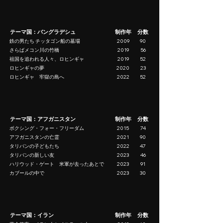
テーマ国：バングラデシュ
制作年
分数
鉄の男たち チッタゴン船の墓場
2009
90
さらばメコン川の竹橋
2019
56
祖国を追われる人々、ロヒンギャ
2019
52
ロヒンギャの夢
2020
23
ロヒンギャ 牢獄の島へ
2022
52
テーマ国：アフガニスタン
制作年
分数
ボクシング・フォー・フリーダム
2015
74
アフガニスタンの亡霊
2021
90
タリバンの子どもたち
2022
47
タリバンの新しい友
2023
46
ハリウッド・ゲート 米軍が去ったあとで
2023
91
カブールの中で
2023
30
テーマ国：イラン
制作年
分数