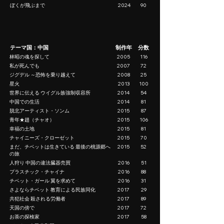
ぼくが飛ぶまで
2024
90
テーマ国：中国
制作年
分数
林昭の魂を探して
2005
116
私が死んでも
2007
72
ジグデル ～恐怖を乗り越えて
2008
25
星火
2013
100
世界に伝える ウイグル族強制収容所
2014
54
中国での生活
2014
81
脱北アーティスト・ソンム
2015
87
青年★趙（チャオ）
2015
106
幸福の土地
2015
81
チャイニーズ・クローゼット
2015
70
まだ、チベットは生きている 最後の桃源郷へ
2015
52
の旅
人狩り 中国の違法臓器売買
2016
51
プラスチック・チャイナ
2016
88
チベット・ガール 翼を求めて
2016
31
さよならチベット 教育による民族同化
2017
29
共犯社会 殺される労働者
2017
89
天国の傍で
2017
72
お茶の探検家
2017
58