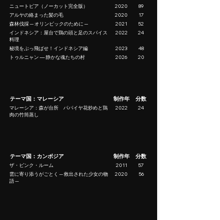
ニュートピア（ノーカット完全版）
2020
89
アルヤの絡まった髪の毛
2020
17
森林伐採 ─ オリンピックのために ─
2021
52
インドネシア：屋台で鶏の頭と足のスパイス
2022
24
料理
秘境をぶっ飛ばせ！インドネシア編
2023
48
トゥルニャン ― 静かな魂たちの村
2026
20
テーマ国：マレーシア
制作年
分数
マレーシア：森が台所 パパイヤ花炒めと鶏
2022
24
肉の竹筒蒸し
テーマ国：カンボジア
制作年
分数
ザ・ピンク・ルーム
2011
57
雲に寄り添うがごとく ─ 救出された少女の物
2020
56
語 ─