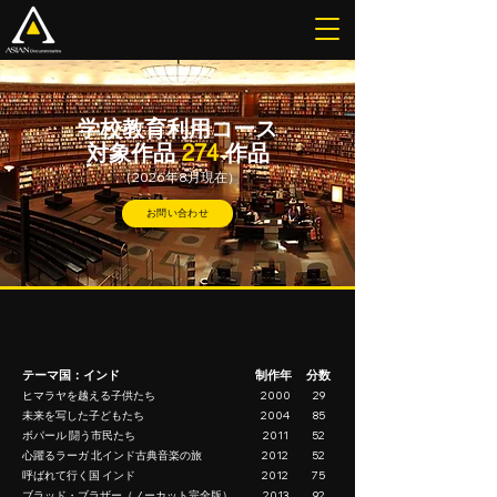
学校教育利用コース
​対象作品
274
作品
（2026年8月現在）
お問い合わせ
テーマ国：インド
制作年
分数
ヒマラヤを越える子供たち
2000
29
未来を写した子どもたち
2004
85
ボパール 闘う市民たち
2011
52
心躍るラーガ 北インド古典音楽の旅
2012
52
呼ばれて行く国 インド
2012
75
ブラッド・ブラザー（ノーカット完全版）
2013
92