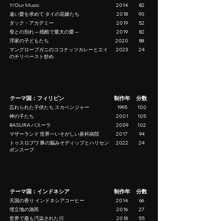
Y/Our Music
2014
82
遠い愛を求めて タイの花嫁たち
2018
90
ダック・アカデミー
2019
52
母との別れ ─ 残酷で最大の愛 ─
2019
82
浮家の子どもたち
2020
88
マングローブガニのココナッツカレーとエイ
2023
24
のチリペースト炒め
テーマ国：フィリピン
制作年
分数
忘れられた子供たち スカベンジャー
1995
100
神の子たち
2001
105
BASURA バスーラ
2009
102
マザーランド 世界一いそがしい産科病院
2017
94
トゥスロブワ 豚の脳みそディップとハリセン
2022
24
ボンスープ
テーマ国：インドネシア
制作年
分数
天国の香り インドネシアコーヒー
2014
66
埋立地の漁民
2016
27
世界で最も汚染された川
2018
55