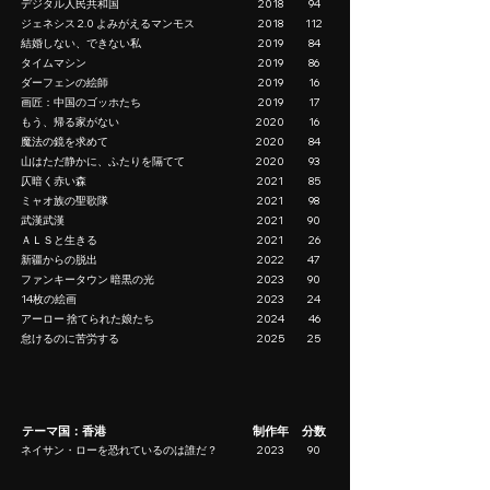
デジタル人民共和国
2018
94
ジェネシス 2.0 よみがえるマンモス
2018
112
結婚しない、できない私
2019
84
タイムマシン
2019
86
ダーフェンの絵師
2019
16
画匠：中国のゴッホたち
2019
17
もう、帰る家がない
2020
16
魔法の鏡を求めて
2020
84
山はただ静かに、ふたりを隔てて
2020
93
仄暗く赤い森
2021
85
ミャオ族の聖歌隊
2021
98
武漢武漢
2021
90
ＡＬＳと生きる
2021
26
新疆からの脱出
2022
47
ファンキータウン 暗黒の光
2023
90
14枚の絵画
2023
24
アーロー 捨てられた娘たち
2024
46
怠けるのに苦労する
2025
25
テーマ国：香港
制作年
分数
ネイサン・ローを恐れているのは誰だ？
2023
90