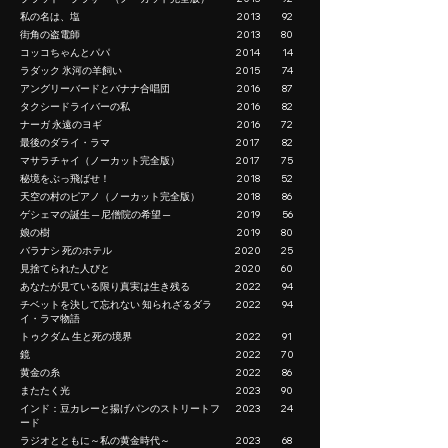
私の名は、塩
2013
92
街角の盗電師
2013
80
コッコちゃんとパパ
2014
14
ラダック 氷河の羊飼い
2015
74
アングリーバードとバナナ合唱団
2016
87
タクシードライバーの私
2016
82
ナーガ 永遠のヨギ
2016
72
最後のダライ・ラマ
2017
82
マサラチャイ（ノーカット完全版）
2017
75
秘境をぶっ飛ばせ！
2018
52
天空の村のピアノ（ノーカット完全版）
2018
86
ゲシェマの誕生 ─ 尼僧院の希望 ─
2019
56
娘の樹
2019
80
バラナシ 死のホテル
2020
25
見捨てられた人びと
2020
60
あなたが見ている限り真実は生き残る
2022
94
チベットを決して忘れない 知られざるダラ
2022
94
イ・ラマ物語
トゥクダム 生と死の境界
2022
91
鏡
2022
70
黄金の糸
2022
86
またたく光
2023
90
インド：豆カレーと揚げパンのストリートフ
2023
24
ード
ラジオとともに～私の黄金時代～
2023
68