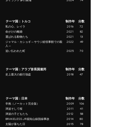
タイランド 夢の農場
2024
74
テーマ国：トルコ
制作年
分数
私の心、レイラ
2016
72
命がけの離婚
2021
82
運ばれる動物たち
2021
13
ジャマル・カショギ ─ サウジ総領事館での殺
2022
49
人 ─
追い払われた町
2025
70
テーマ国：アラブ首長国連邦
制作年
分数
史上最大の銀行強盗
2018
47
テーマ国：日本
制作年
分数
辛抱（ノーカット完全版）
2009
106
津波そして桜
2011
41
津波の子どもたち
2012
58
BRAKELESS JR福知山線脱線事故
2014
80
太陽が落ちた日
2015
78