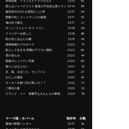
革命前夜 イラン人とイスラエル人
2013
60
我らはジャーナリスト 報道の不自由な国イラン
2014
85
裁判官4000人を死刑にした男
2017
54
禁断の向こうへ イラン人の秘密
2017
52
魂の目で織る
2017
21
ザ･シンフォニー･オブ･イラン
2018
65
ファリデーを探しに
2018
88
私の目とあなたの腕
2019
54
精神病棟のプロポーズ
2020
79
影として生きる 苦難のアフガン難民
2020
80
雪の知らせ
2020
49
家族のレントゲン写真
2020
80
独りにはならない
2021
15
水、風、土ぼこり、そしてパン
2021
27
わたしの運命
2022
69
サッカーを観て何が悪いの！？
2022
70
二番目の妻
2023
23
グランド・ミー 身勝手な大人たちの事情
2024
78
テーマ国：ネパール
制作年
分数
最後の蜂蜜ハンター
2017
36