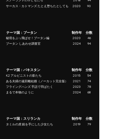
スノーランドの子どもたち
2018
94
サーカス・カトマンズ たとえ堕ちたとしても
2020
90
テーマ国：ブータン
制作年
分数
秘境をぶっ飛ばせ！ブータン編
2020
46
ブータン しあわせ調査官
2024
94
テーマ国：パキスタン
制作年
分数
K2 アルピニストの影たち
2015
54
ある夫婦の遠距離結婚（ノーカット完全版）
2021
74
フライングハンズ 手話で羽ばたく
2023
78
まるで本物のように
2024
68
テーマ国：スリランカ
制作年
分数
タミルの虎 銃を手にした少女たち
2019
79