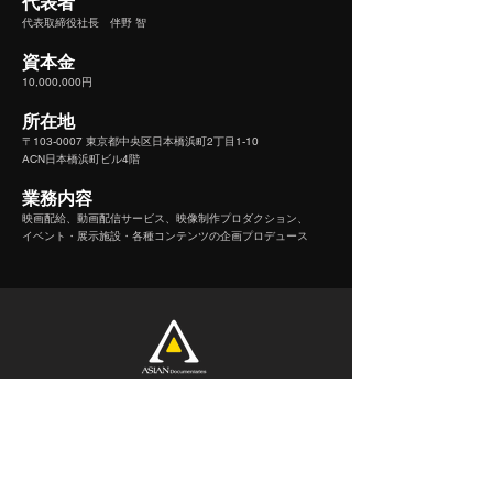
代表者
代表取締役社長 伴野 智
資本金
10,000,000円
所在地
〒103-0007 東京都中央区日本橋浜町2丁目1-10
ACN日本橋浜町ビル4階
業務内容
映画配給、動画配信サービス、映像制作プロダクション、
イベント・展示施設・各種コンテンツの企画プロデュース
コース
お問い合わせ
配信サイト
アジアンドキュメンタリーズ
〒103-0007 東京都中央区日本橋浜町2丁目1-10