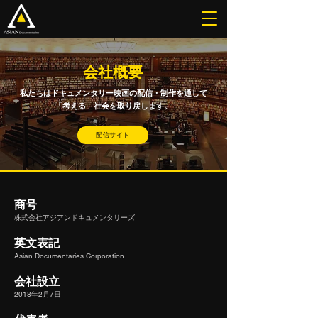
会社概要
私たちはドキュメンタリー映画の配信・制作を通して
「考える」社会を取り戻します
。
配信サイト
商号
株式会社アジアンドキュメンタリーズ
英文表記
Asian Documentaries Corporation
会社設立
2018年2月7日