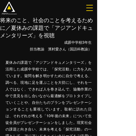
将来のこと、社会のことを考えるため
に／夏休みの課題で「アジアンドキュ
メンタリーズ」を視聴
成蹊中学校3年生
担当教諭　濱村愛さん（国語科教諭）
夏休みの課題で「アジアンドキュメンタリーズ」を
活用した成蹊中学校では、「探究活動」に力を入れ
ています。疑問を解き明かすために自分で考える、
調べる、現地に足を運ぶことを大切にし、それを一
人ではなく、できれば人を巻き込んで、協働作業の
中で意見を出し合いながら最適解をプロトタイプし
ていくことや、自分たちのプランをプレゼンテーシ
ョンすることも重視しています。取材に訪れた日
は、それぞれが考える「10年後の未来」について生
徒全員がプレゼンテーションをしました。現実社会
の課題と向き合い、未来を考える「探究活動」の一