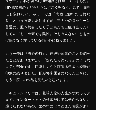
ラザー』。私が調べたHIV知識とは違っていました。
HIV感染者の子どもたちはすごく明るく元気で、偏見
にも負けない。ネットでは「患者に触れたら終わ
り」という言説もありますが、主人公のロッキーは
普通に、皿を共有したり子どもたちと触れ合ったり
していても、検査では陰性。彼もみんなのことを分
け隔てなく愛しているのが心に残りました。
もう一作は『決心の時』。神経や背骨のことを調べ
たことがありますが、「折れたら終わり」のような
大切な部分です。回復しようと頑張る患者の姿勢が
印象に残りました。私が将来医者になったときに、
もう一度この作品を見たいと思います。
ドキュメンタリーは、登場人物の人生が伝わってき
ます。インターネットの検索だけでは分からない、
感じられないもの。世の中にはまだまだ偏見があり
ますが、私が医療の道に進めたら、偏見をなくして
皆が平等な世界の実現に携わりたいです。