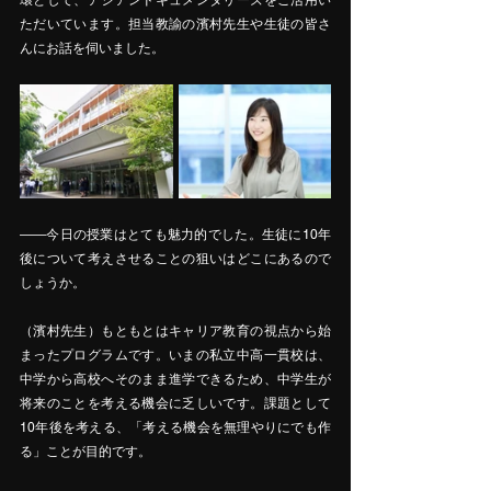
環として、アジアンドキュメンタリーズをご活用い
ただいています。担当教諭の濱村先生や生徒の皆さ
んにお話を伺いました。
――今日の授業はとても魅力的でした。生徒に10年
後について考えさせることの狙いはどこにあるので
しょうか。
（濱村先生）もともとはキャリア教育の視点から始
まったプログラムです。いまの私立中高一貫校は、
中学から高校へそのまま進学できるため、中学生が
将来のことを考える機会に乏しいです。課題として
10年後を考える、「考える機会を無理やりにでも作
る」ことが目的です。