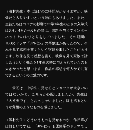
（濱村先生）本は読むのに時間がかかりますが、映
像だと入りやすいという理由もありました。また、
生徒たちはコロナの影響で中学1年生のときの入学式
は6月。4月から6月の間は、課題を与えてインター
ネット上のやりとりをしていました。その期間に
TBSのドラマ『JIN-仁-』の再放送があったので、そ
れを見て感想を書くという宿題を出したことがあり
ます。映像を見て感想を書く、映像を見て家族で話
し合うという機会を1年生の時に与えられていたのも
大きかったと思います。作品の感想を何人かで共有
できるというのは魅力です。
――最初は、中学生に見せるとショックが大きいの
ではないかと、こちらが心配しましたが、先生は
「大丈夫です」とおっしゃいました。腹を括るとい
うか覚悟のようなものを感じました。
（濱村先生）どういうものを見せるのか、作品選び
は難しいですね。『JIN-仁-』も医療系のドラマでし