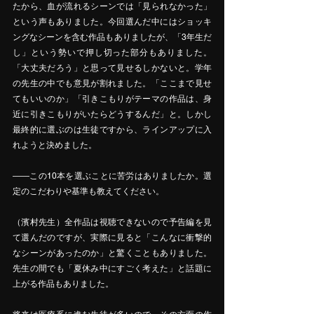
たから、血が流れるシーンでは「見られなかった」
という声もありました。今回選んだ中にはショッキ
ングなシーンを含む作品もありましたが、「3年生だ
し」という勢いで押し切った部分もありました。
「大丈夫だろう」と思って見せるしかないと。学年
の先生の中でも意見が割れました。「ここまで見せ
てもいいのか」「引きこもりがテーマの作品は、身
近に引きこもりがいたらどうするんだ」と。しかし
最終的に選ぶのは生徒ですから、ラインアップに入
れようと決めました。
――この10本を選ぶことに苦労はありましたか。選
定のこだわりや基準も教えてください。
（濱村先生）全作品は視聴できないので予告編を見
て選んだのですが、実際に見ると「こんなに衝撃的
なシーンがあったのか」と驚くこともありました。
先生の間でも「夏休み中にすごく考えた」と話題に
上がる作品もありました。