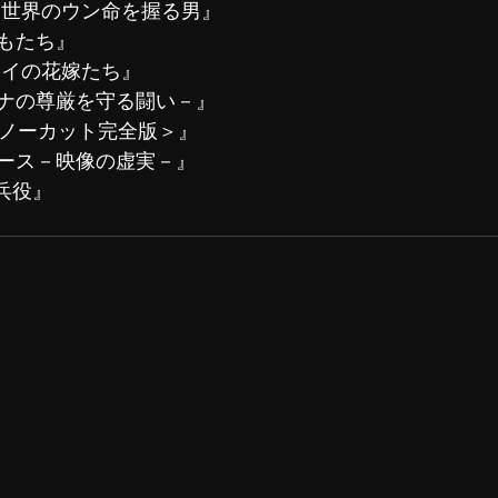
 世界のウン命を握る男』
もたち』
タイの花嫁たち』
ナの尊厳を守る闘い－』
＜ノーカット完全版＞』
ース－映像の虚実－』
兵役』