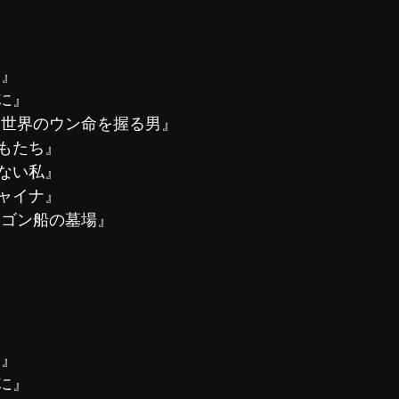
て』
に』
 世界のウン命を握る男』
もたち』
ない私』　
ャイナ』
タゴン船の墓場』　
て』
に』