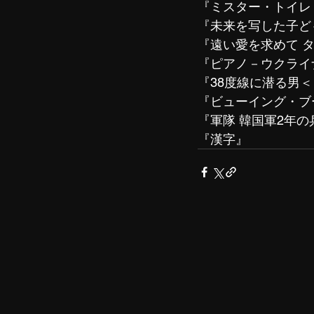
『ミスター・トイレ
『未来を写した子ど
『遠い愛を求めて 
『ピアノ－ウクライ
『38度線に潜る男
『ビューイング・ブ
『軍隊 韓国軍2年の
『漢字』