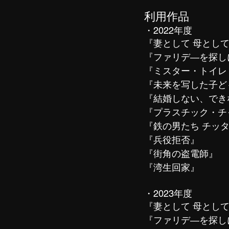
利用作品
・2022年度
『妻として 母とし
『ファリデ―を探し
『ミスター・トイレ
『未来を写した子ど
『結婚しない、でき
『プラスチック・チ
『鉄の男たち チッ
『兵役拒否』
『街角の盗電師』
『湾生回家』
・2023年度
『妻として 母とし
『ファリデ―を探し